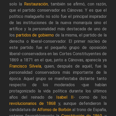
solo la
Restauración
, también se afirmó, con razón,
que el partido conservador es Cánovas. Y es que el
político malagueño no sólo fue el principal inspirador
de las instituciones de la nueva monarquía sino el
artífice y la personalidad más destacada de uno de
los
partidos de gobierno
de la misma, el partido de la
derecha o liberal-conservador. El primer núcleo de
este partido fue el pequeño grupo de oposición
liberal-conservadora en las Cortes Constituyentes de
1869 a 1871 en el que, junto a Cánovas, aparecía ya
Francisco Silvela
, quien, después de aquél, fue la
personalidad conservadora más importante de la
época. Aquel grupo se manifestaba distante tanto
respecto de los moderados -que habían
protagonizado la vida política durante los últimos
años del reinado de
Isabel II
- como de los
revolucionarios de 1868
y, aunque defendieron la
candidatura de
Alfonso de Borbón
al trono de España,
votaron favorablemente la
Constitución de 1869
, y