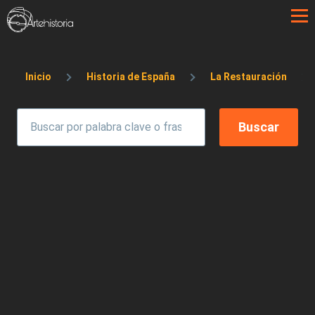
Pasar al contenido principal
Sobrescribir enlaces de ayuda a la 
Inicio
Historia de España
La Restauración