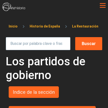
Pasar al contenido principal
Sobrescribir enlaces de ayuda a la 
Inicio
Historia de España
La Restauración
Los partidos de
gobierno
Indice de la sección