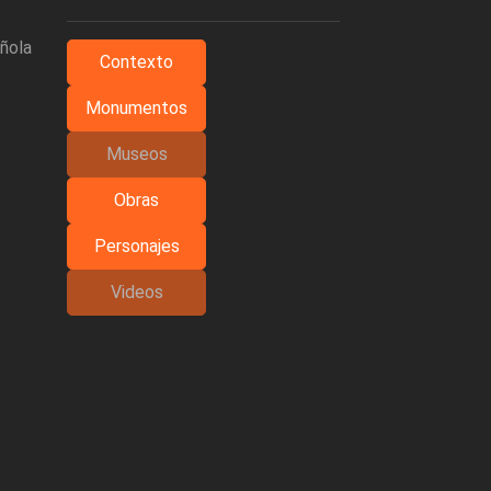
añola
Contexto
Monumentos
Museos
Obras
Personajes
Videos