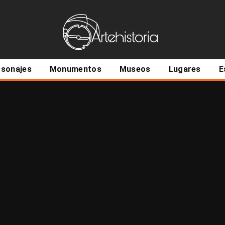
ncipal
rsonajes
Monumentos
Museos
Lugares
E