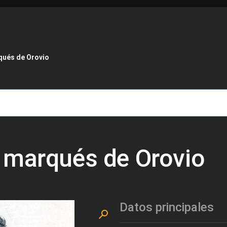
de ayuda a la navegación
qués de Orovio
 marqués de Orovio
Datos principales