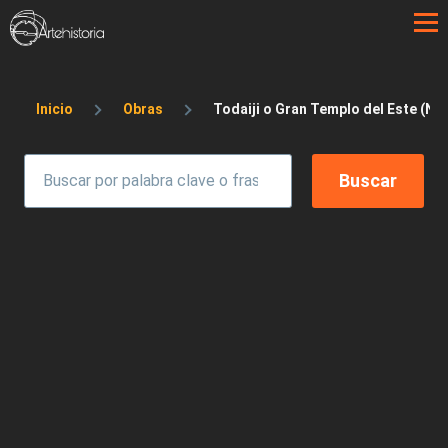
Pasar al contenido principal
Sobrescribir enlaces de ayuda a la 
Inicio
Obras
Todaiji o Gran Templo del Este (Na