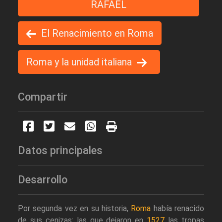
RAFAEL
El Renacimiento en Roma
Roma y la unidad italiana
Compartir
Datos principales
Desarrollo
Por segunda vez en su historia,
Roma
había renacido
de sus cenizas: las que dejaron en
1527
las tropas