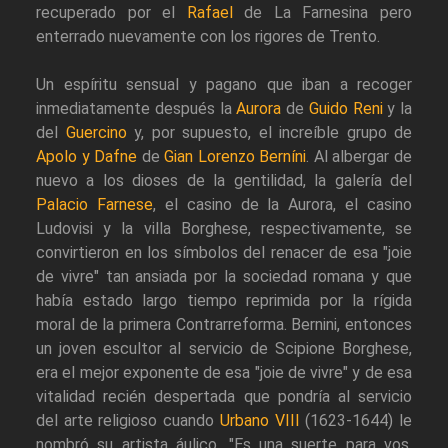
recuperado por el
Rafael
de La Farnesina pero
enterrado nuevamente con los rigores de Trento.
Un espíritu sensual y pagano que iban a recoger
inmediatamente después la
Aurora
de
Guido Reni
y la
del
Guercino
y, por supuesto, el increíble grupo de
Apolo y Dafne
de
Gian Lorenzo Berníni
. Al albergar de
nuevo a los dioses de la gentilidad, la galería del
Palacio Farnese
, el casino de la Aurora, el casino
Ludovisi y la villa Borghese, respectivamente, se
convirtieron en los símbolos del renacer de esa "joie
de vivre" tan ansiada por la sociedad romana y que
había estado largo tiempo reprimida por la rígida
moral de la primera Contrarreforma. Bernini, entonces
un joven escultor al servicio de Scipione Borghese,
era el mejor exponente de esa "joie de vivre" y de esa
vitalidad recién despertada que pondría al servicio
del arte religioso cuando
Urbano VIII
(1623-1644) le
nombró su artista áulico. "Es una suerte para vos,