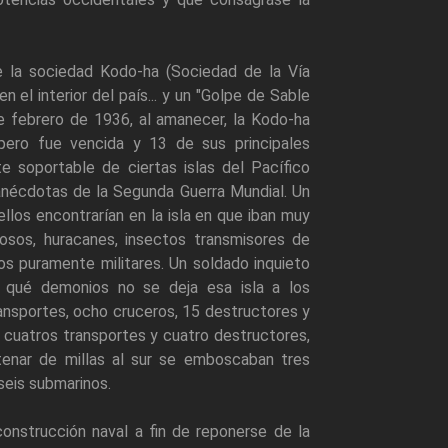
de la sociedad Kodo-ha (Sociedad de la Vía
 el interior del país... y un "Golpe de Sable
 de febrero de 1936, al amanecer, la Kodo-ha
 pero fue vencida y 13 de sus principales
te soportable de ciertas islas del Pacífico
anécdotas de la Segunda Guerra Mundial. Un
llos encontrarían en la isla en que iban muy
osos, huracanes, insectos transmisores de
os puramente militares. Un soldado inquieto
or qué demonios no se deja esa isla a los
ansportes, ocho cruceros, 15 destructores y
 cuatros transportes y cuatro destructores,
ntenar de millas al sur se emboscaban tres
seis submarinos.
onstrucción naval a fin de reponerse de la