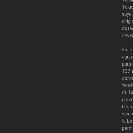
Tokio
suya 
dirig
dota
lleva
En to
aguar
para 
127 
conta
tendi
el T
grave
hubo 
víver
la ba
perma