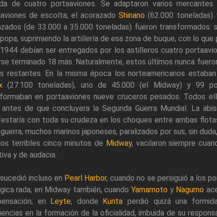
ida de cuatro portaaviones. Se adaptaron varios mercantes
aaviones de escolta; el acorazado
Shinano
(62.000 toneladas) 
azados (de 33.000 a 35.000 toneladas) fueron transformados: 
 popa, suprimiendo la artillería de esa zona de buque, con lo que
 1944 debían ser entregados por los astilleros cuatro portaav
se terminado 18 más. Naturalmente, estos últimos nunca fueron 
os restantes. En la misma época los norteamericanos estaban
x
(27.100 toneladas), uno de 45.000 (el Midway) y 99 po
sformaban en portaaviones nueve cruceros pesados. Todos ell
 antes de que concluyera la Segunda Guerra Mundial. La abism
estaría con toda su crudeza en los choques entre ambas flotas 
 guerra, muchos marinos japoneses, paralizados por sus, sin dud
los terribles cinco minutos de
Midway
, vacilaron siempre cua
ativa y de audacia.
 sucedió incluso en
Pearl Harbor
, cuando no se persiguió a los 
ágica rada; en Midway también, cuando
Yamamoto
y
Nagumo
ace
ensación; en
Leyte
, donde
Kurita
perdió quizá una formidab
iencias en la formación de la oficialidad, imbuida de su responsa