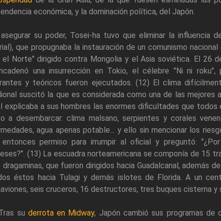
endencia económica, y la dominación política, del Japón.
 asegurar su poder, Tosei-ha tuvo que eliminar la influencia 
ial), que propugnaba la instauración de un comunismo nacional en
 el Norte" dirigido contra Mongolia y el Asia soviética. El 26
ncadenó una insurrección en Tokio, el célebre "Ni ni roku",
rantes y teóricos fueron ejecutados. (12) El clima difícilmen
dional suscitó la que es considerada como una de las mejores 
al explicaba a sus hombres las enormes dificultades que todos e
to a desembarcar: clima malsano, serpientes y corales venen
medades, agua apenas potable... y ello sin mencionar los riesg
ó entonces permiso para irrumpir al oficial y preguntó: "¿P
eses?". (13) La escuadra norteamericana se componía de 15 tr
 dragaminas, que fueron dirigidos hacia Guadalcanal, además de
gidos éstos hacia Tulagi y demás islotes de Florida. A un ce
aviones, seis cruceros, 16 destructores, tres buques cisterna y 
 Tras su
derrota en Midway
, Japón cambió sus programas de c