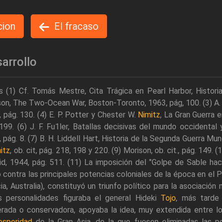
cion
El fracaso
arrollo
 (1) Cf. Tomás Mestre, Cita Trágica en Pearl Harbor, Histori
on, The Two-Ocean War, Boston-Toronto, 1963, pág, 100. (3) A. 
 pág. 130. (4) E. P. Potter y Chester W.
Nimitz
, La Gran Guerra e
199. (6) J. F. Fu1ler, Batallas decisivas del mundo occidental y 
 pág. 8. (7) B. H. Liddell Hart, Historia de la Segunda Guerra Mun
itz
, ob. cit, pág. 218, 198 y 220. (9) Morison, ob. cit., pág. 149.
d, 1944, pág. 511. (11) La imposición del "Golpe de Sable haci
 contra las principales potencias coloniales de la época en el P
ia, Australia), constituyó un triunfo político para la asociación
s personalidades figuraba el general Hideki
Tojo
, más tarde 
rada o conservadora, apoyaba la idea, muy extendida entre l
osperidad
de la Gran Asia, de la que fuesen eliminadas las p