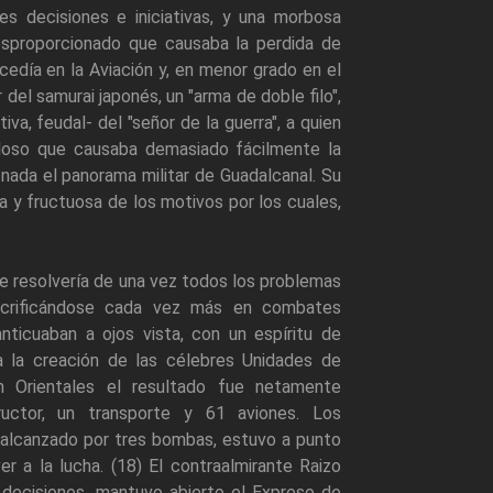
s decisiones e iniciativas, y una morbosa
 desproporcionado que causaba la perdida de
cedía en la Aviación y, en menor grado en el
 del samurai japonés, un "arma de doble filo",
va, feudal- del "señor de la guerra", a quien
illoso que causaba demasiado fácilmente la
nada el panorama militar de Guadalcanal. Su
ia y fructuosa de los motivos por los cuales,
e resolvería de una vez todos los problemas
acrificándose cada vez más en combates
icuaban a ojos vista, con un espíritu de
a la creación de las célebres Unidades de
n Orientales el resultado fue netamente
ructor, un transporte y 61 aviones. Los
 alcanzado por tres bombas, estuvo a punto
 a la lucha. (18) El contraalmirante Raizo
 decisiones, mantuvo abierto el Expreso de