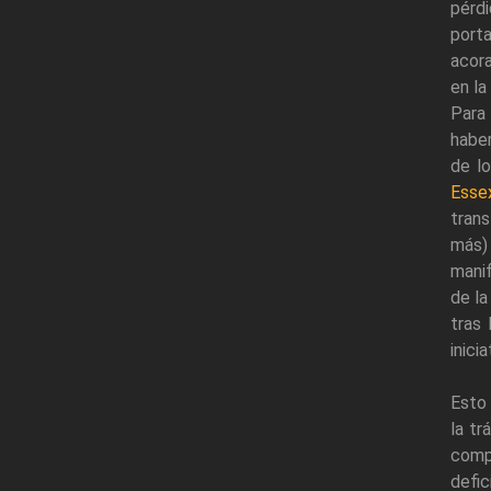
pérd
port
acor
en la
Para
haber
de l
Esse
tran
más)
manif
de la
tras 
inici
Esto
la tr
comp
defic