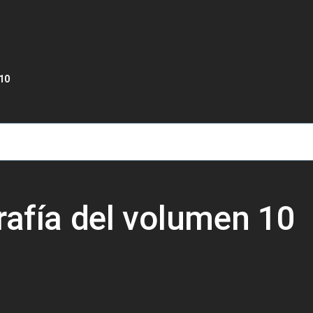
de ayuda a la navegación
 10
rafía del volumen 10