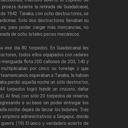
a proeza durante la retirada de Guadalcanal,
re de 1942. Tanaka, con ocho destructores, se
edicinas. Sólo dos destructores llevaban su
tes, para poder cargar más mercancías, no
ndanada de ocho letales peces mecánicos.
a ese día 80 torpedos. En Guadalcanal les
ructores, todos ellos equipados con radares
a su menguada flota 200 cañones de 203, 140 y
multiplicaban por cinco su tonelaje y que
rteamericanos esperaban a Tanaka, le habían
ka perdió aquella noche un sólo destructor,
44 torpedos logró hundir un crucero, dañar
. Al final, con sólo 20 torpedos de reserva,
regresando a su base sin poder entregar los
lla noche dejara de lanzar los bidones. Tras
a empleos administrativos a Singapur, donde
guerra. (19) El único y verdadero acierto de