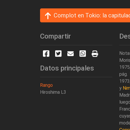
Complot en Tokio: la capitula
Compartir
Des
Notas
Moris
Datos principales
1975,
pág. 
1973,
Rango
y
Nim
Hiroshima L3
Madri
luego
Franc
cuya
mode
Copr