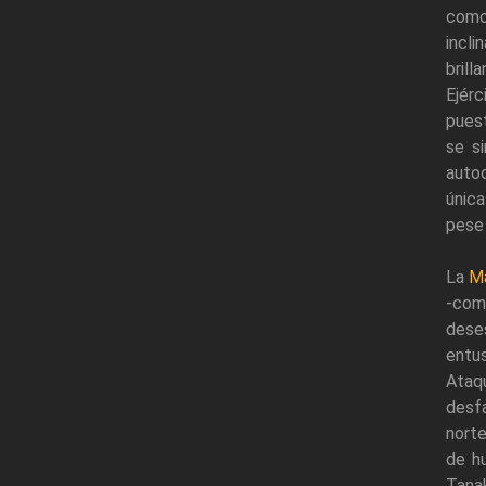
como
incli
brill
Ejérc
puest
se s
autod
única
pese 
La
Ma
-com
dese
entu
Ataq
desf
norte
de h
Tana