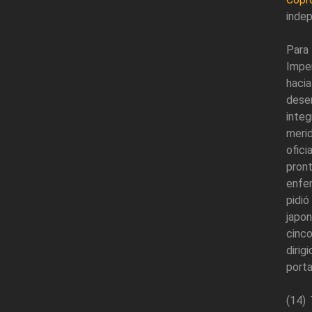
indep
Para
Imper
hacia
dese
integ
meri
ofici
pron
enfer
pidi
japon
cinco
diri
porta
(14)