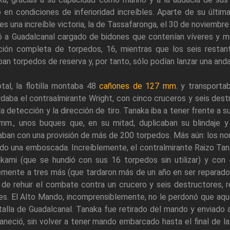
 en condiciones de inferioridad increíbles. Aparte de su últim
es una increíble victoria, la de Tassafaronga, el 30 de noviemb
ió a Guadalcanal cargado de bidones que contenían víveres y m
ción completa de torpedos, 16, mientras que los seis restan
ban torpedos de reserva y, por tanto, sólo podían lanzar una a
tal, la flotilla montaba 48
cañones de 127 mm.
y transportab
daba el contraalmirante Wright, con cinco cruceros y seis dest
la detección y la dirección de tiro. Tanaka iba a tener frente 
mm., unos buques que, en su mitad, duplicaban su blindaje y 
ban con una provisión de más de 200 torpedos. Más aún: los no
do una emboscada. Increíblemente, el contralmirante Raizo Tana
akami (que se hundió con sus 16 torpedos sin utilizar) y con 
mente a tres más (que tardaron más de un año en ser reparados)
de rehuir el combate contra un crucero y seis destructores, 
es. El Alto Mando, incomprensiblemente, no le perdonó que aque
talla de Guadalcanal. Tanaka fue retirado del mando y enviado 
neció, sin volver a tener mando embarcado hasta el final de la 