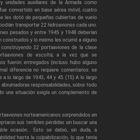
 y unidades auxiliares de la Armada como
fue convertido en base aérea móvil; cuatro
se les dotó de pequeñas cubiertas de vuelo
 podían transportar 22 hidroaviones cada uno.
iones pesados y entre 1945 y 1948 deberían
construidos y lo mismo les ocurrió a alguno
 construyendo 22 portaaviones de la clase
rtaaviones de escolta; a la vez que se
os fueron entregados (incluso hubo alguno
al diferencia no requiere comentarios: se
a lo largo de 1943, 44 y 45. (15) A lo largo
a, abrumadoras responsabilidades, sobre todo
ndo una situación exigía un complemento de
portaaviones norteamericanos sorprendidos en
ptaron sus terribles pérdidas sin buscar una
le ocasión... Esto se debió, sin duda, a
bilidad hasta la culpabilización, lo que tenía