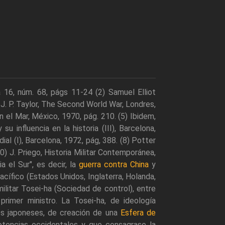
a 16, núm. 68, págs 11-24 (2) Samuel Elliot
J. P. Taylor, The Second World War, Londres,
n el Mar, México, 1970, pág. 210. (5) Ibidem,
su influencia en la historia (III), Barcelona,
dial (I), Barcelona, 1972, pág, 388. (8) Potter
 (10) J. Priego, Historia Militar Contemporánea,
a el Sur", es decir, la
guerra contra China
y
acífico (Estados Unidos, Inglaterra, Holanda,
 militar Tosei-ha (Sociedad de control), entre
primer ministro. La Tosei-ha, de ideología
os japoneses, de creación de una
Esfera de
otencias occidentales y que consagrase la