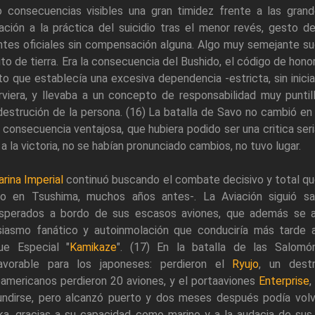
 consecuencias visibles una gran timidez frente a las grande
nación a la práctica del suicidio tras el menor revés, gesto
antes oficiales sin compensación alguna. Algo muy semejante su
ito de tierra. Era la consecuencia del Bushido, el código de honor
o que establecía una excesiva dependencia -estricta, sin iniciati
irviera, y llevaba a un concepto de responsabilidad muy punt
estrución de la persona. (16) La batalla de Savo no cambió en 
 consecuencia ventajosa, que hubiera podido ser una critica ser
a la victoria, no se habían pronunciado cambios, no tuvo lugar.
rina Imperial
continuó buscando el combate decisivo y total qu
o en Tsushima, muchos años antes-. La Aviación siguió s
sperados a bordo de sus escasos aviones, que además se ant
siasmo fanático y autoinmolación que conduciría más tarde 
ue Especial "
Kamikaze
". (17) En la batalla de las Salomó
avorable para los japoneses: perdieron el
Ryujo
, un dest
americanos perdieron 20 aviones, y el portaaviones
Enterprise
,
undirse, pero alcanzó puerto y dos meses después podía volver
ka, gracias a su capacidad como marino y a la audacia de sus