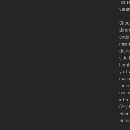
los r
veran
Shoup
difer
cada 
mism
destr
sido 
hombr
y otr
mari
Ingen
casa
inte
(23) 
Bonny
Bums-