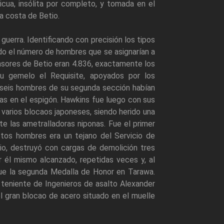
icua, insólita por completo, y tomada en el
la costa de Betio.
uerra. Identificando con precisión los tipos
ndo el número de hombres que se asignarían a
ensores de Betio eran 4.836, exactamente los
su gemelo el Requisite, apoyados por los
y seis hombres de su segunda sección habían
as en el espigón. Hawkins fue luego con sus
varios blocaos japoneses, siendo herido una
e las ametralladoras niponas. Fue el primer
tos hombres era un tejano del Servicio de
rio, destruyó con cargas de demolición tres
 él mismo alcanzado, repetidas veces y, al
fue la segunda Medalla de Honor en Tarawa.
 teniente de Ingenieros de asalto Alexander
l gran blocao de acero situado en el muelle