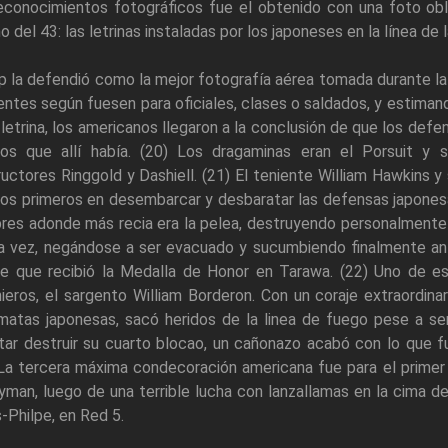
econocimientos fotográficos fue el obtenido con una foto obl
o del 43: las letrinas instaladas por los japoneses en la línea de 
 la defendió como la mejor fotografía aérea tomada durante la g
entes según fuesen para oficiales, clases o saldados, y estima
letrina, los americanos llegaron a la conclusión de que los def
os que allí había. (20) Los dragaminas eran el Porsuit y 
uctores Ringgold y Dashiell. (21) El teniente William Hawkins 
los primeros en desembarcar y desbaratar las defensas japones
es adonde más recia era la pelea, destruyendo personalmente 
a vez, negándose a ser evacuado y sucumbiendo finalmente ant
ne que recibió la Medalla de Honor en Tarawa. (22) Uno de es
ieros, el sargento William Borderon. Con un coraje extraordina
matas japonesas, sacó heridos de la linea de fuego pese a ser
ntar destruir su cuarto blocao, un cañonazo acabó con lo que 
La tercera máxima condecoración americana fue para el primer
man, luego de una terrible lucha con lanzallamas en la cima de
Philpe, en Red 5.