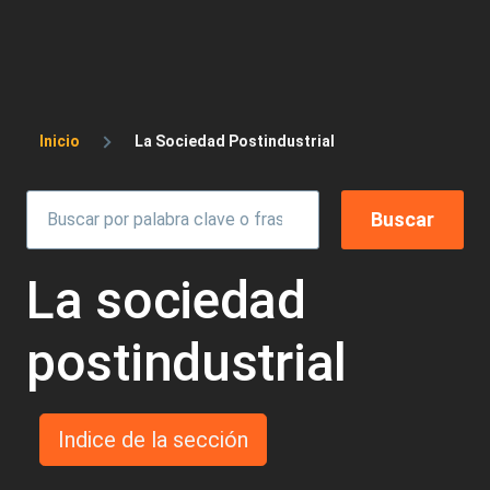
Sobrescribir enlaces de ayuda a la 
Inicio
La Sociedad Postindustrial
La sociedad
postindustrial
Indice de la sección