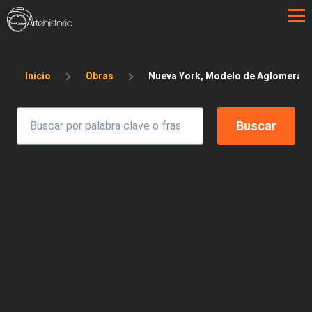
Pasar al contenido principal
Sobrescribir enlaces de ayuda a la 
Inicio
Obras
Nueva York, Modelo de Aglomeraci