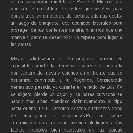
es un curiosísimo mueble de Pierre II Migeon que
consiste en un tablero de ajedrez que se eleva para
convertirse en un pupitre de lectura; además oculta
un juego de chaquete, dos abanicos laterales para
proteger de las corrientes de aire, mientras que una
manivela permite desenrollar un tapete para jugar a
las cartas.
Mayor sofisticación en tan pequeño tamaño es
imposible.Durante la Regencia aparece la cómoda
con tablero de mesa y cajones en el frente que se
denomina commode á la Regence. Considerada
demasiado pesada, ya durante el reinado de Luis XV
se aligera, pierde un cajón y las patas curvadas se
hacen más altas, fijándose definitivamente el tipo
hacia el año 1730. También existen diferentes tipos
de encoignures o esquineras.Por no hacer
interminable esta relación termino aludiendo a los
lechos, muebles bien habituales en las típicas