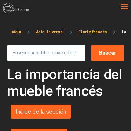
Pasar al contenido principal
Sobrescribir enlaces de ayuda a la 
Inicio
Arte Universal
El arte francés
La i
La importancia del
mueble francés
Indice de la sección