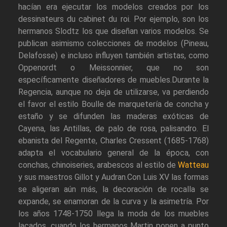
hacían era ejecutar los modelos creados por los
dessinateurs du cabinet du roi. Por ejemplo, son los
hermanos Slodtz los que diseñan varios modelos. Se
publican asimismo colecciones de modelos (Pineau,
Delafosse) e incluso influyen también artistas, como
Oppenordt o Meissonnier, que no son
específicamente diseñadores de muebles.Durante la
Regencia, aunque no deja de utilizarse, va perdiendo
el favor el estilo Boulle de marquetería de concha y
estaño y se difunden las maderas exóticas de
Cayena, las Antillas, de palo de rosa, palisandro. El
ebanista del Regente, Charles Cressent (1685-1768)
adapta el vocabulario general de la época, con
conchas, chinoiseries, arabescos al estilo de
Watteau
y sus maestros Gillot y Audran.Con Luis XV las formas
se aligeran aún más, la decoración de rocalla se
expande, se enamoran de la curva y la asimetría. Por
los años 1748-1750 llega la moda de los muebles
lacados, cuando los hermanos Martin ponen a punto