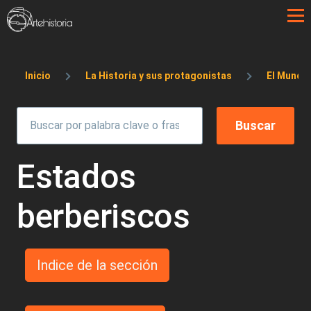
Pasar al contenido principal
Sobrescribir enlaces de ayuda a la 
Inicio
La Historia y sus protagonistas
El Mundo
Estados
berberiscos
Indice de la sección