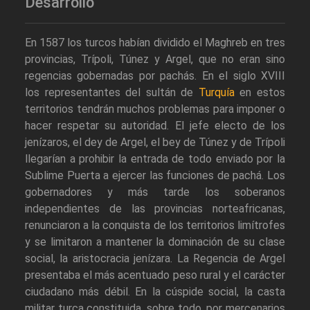
Desarrollo
En 1587 los turcos habían dividido el Maghreb en tres
provincias, Trípoli, Túnez y Argel, que no eran sino
regencias gobernadas por pachás. En el siglo XVIII
los representantes del sultán de
Turquía
en estos
territorios tendrán muchos problemas para imponer o
hacer respetar su autoridad. El jefe electo de los
jenízaros, el dey de Argel, el bey de Túnez y de Trípoli
llegarían a prohibir la entrada de todo enviado por la
Sublime Puerta a ejercer las funciones de pachá. Los
gobernadores y más tarde los soberanos
independientes de las provincias norteafricanas,
renunciaron a la conquista de los territorios limítrofes
y se limitaron a mantener la dominación de su clase
social, la aristocracia jenízara. La Regencia de Argel
presentaba el más acentuado peso rural y el carácter
ciudadano más débil. En la cúspide social, la casta
militar turca constituida, sobre todo, por mercenarios