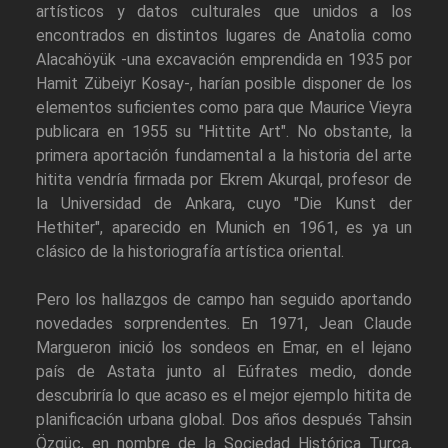
artísticos y datos culturales que unidos a los
encontrados en distintos lugares de Anatolia como
Alacahöyük -una excavación emprendida en 1935 por
Hamit Zübeiyr Kosay-, harían posible disponer de los
elementos suficientes como para que Maurice Vieyra
publicara en 1955 su "Hittite Art". No obstante, la
primera aportación fundamental a la historia del arte
hitita vendría firmada por Ekrem Akurqal, profesor de
la Universidad de Ankara, cuyo "Die Kunst der
Hethiter", aparecido en Munich en 1961, es ya un
clásico de la historiografía artística oriental.
Pero los hallazgos de campo han seguido aportando
novedades sorprendentes. En 1971, Jean Claude
Margueron inició los sondeos en Emar, en el lejano
país de Astata junto al Eúfrates medio, donde
descubriría lo que acaso es el mejor ejemplo hitita de
planificación urbana global. Dos años después Tahsin
Özgüç, en nombre de la Sociedad Histórica Turca,