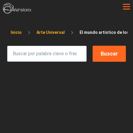
Pasar al contenido principal
Sobrescribir enlaces de ayuda a la 
Inicio
Arte Universal
El mundo artístico de los h