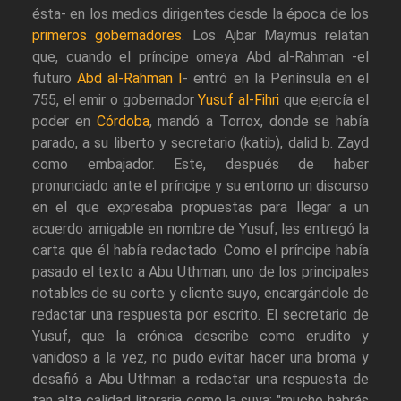
ésta- en los medios dirigentes desde la época de los
primeros gobernadores
. Los Ajbar Maymus relatan
que, cuando el príncipe omeya Abd al-Rahman -el
futuro
Abd al-Rahman I
- entró en la Península en el
755, el emir o gobernador
Yusuf al-Fihri
que ejercía el
poder en
Córdoba
, mandó a Torrox, donde se había
parado, a su liberto y secretario (katib), dalid b. Zayd
como embajador. Este, después de haber
pronunciado ante el príncipe y su entorno un discurso
en el que expresaba propuestas para llegar a un
acuerdo amigable en nombre de Yusuf, les entregó la
carta que él había redactado. Como el príncipe había
pasado el texto a Abu Uthman, uno de los principales
notables de su corte y cliente suyo, encargándole de
redactar una respuesta por escrito. El secretario de
Yusuf, que la crónica describe como erudito y
vanidoso a la vez, no pudo evitar hacer una broma y
desafió a Abu Uthman a redactar una respuesta de
tan alta calidad literaria como la suya: "mucho habrás