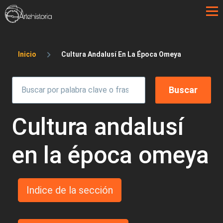
Pasar al contenido principal
Sobrescribir enlaces de ayuda a la 
Inicio
Cultura Andalusí En La Época Omeya
Cultura andalusí
en la época omeya
Indice de la sección