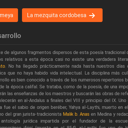
 omeya
La mezquita cordobesa
arrollo
e de algunos fragmentos dispersos de esta poesía tradicional 
s relativos a esta época casi no existe una verdadera litera
ato
. No ha llegado prácticamente nada hasta nuestros días 
fica que no haya habido vida intelectual. La disciplina más cu
rollo es bien conocido a través de los numerosos repertorios bi
 de la época califal. Se trataba, como de la poesía, de una imp
rán las enseñanzas de los maestros y buscarán las obras de ref
lecerán en al-Andalus a finales del VIII y principio del IX. 
 fue el sabio de origen beréber, Yahya al-Laythi, muerto en el
o del gran jurista-tradicionista
Malik b. Anas
en Medina y redac
 antología jurídica impartida por el fundador de la esc
emporáneo ifriqí (muerto en el 854), al-Laythi fue uno de 