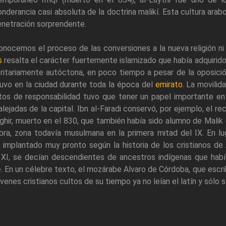
nderancia casi absoluta de la doctrina malikí. Esta cultura ar
enetración sorprendente.
nocemos el proceso de las conversiones a la nueva religión ni 
s
resalta el carácter fuertemente islamizado que había adquirid
ritariamente autóctona, en poco tiempo a pesar de la oposició
uvo en la ciudad durante toda la época del
emirato
. La movilid
tos de responsabilidad tuvo que tener un papel importante en 
lejadas de la capital. Ibn al-Faradi conservó, por ejemplo, el 
ghir, muerto en el 830, que también había sido alumno de Mali
bra, zona todavía musulmana en la primera mitad del IX. En l
 implantado muy pronto según la historia de los cristianos de 
o XI, se decían descendientes de ancestros indígenas que ha
. En un célebre texto, el mozárabe Alvaro de Córdoba, que escri
óvenes cristianos cultos de su tiempo ya no leían el latín y sólo 