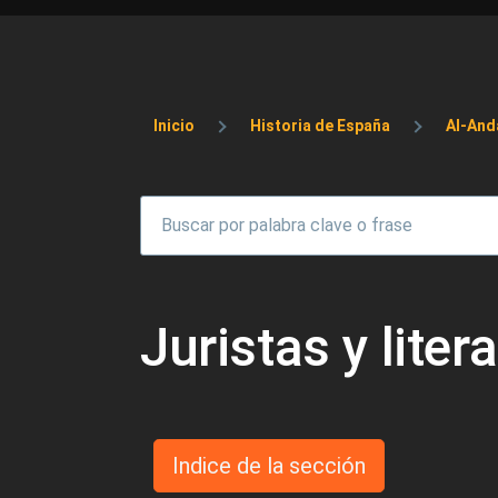
Sobrescribir enlaces 
Inicio
Historia de España
Al-And
Juristas y liter
Indice de la sección