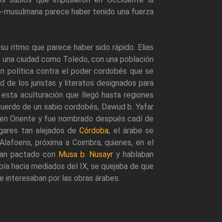
abo-musulmana parece haber tenido una fuerza
su ritmo que parece haber sido rápido. Elias
o una ciudad como Toledo, con una población
n política contra el poder cordobés que se
ad de los juristas y literatos designados para
esta aculturación que llegó hasta regiones
recuerdo de un sabio cordobés, Dawud b. Yafar
k en Oriente y fue nombrado después cadí de
ugares tan alejados de
Córdoba
, el árabe se
Alafoens, próxima a Coimbra, quienes, en el
bían pactado con
Musa b. Nusayr
y hablaban
bía hacia mediados del IX, se quejaba de que
se interesaban por las obras árabes.