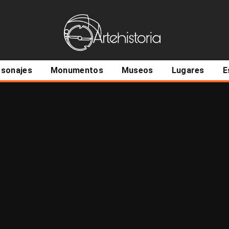
ncipal
rsonajes
Monumentos
Museos
Lugares
E