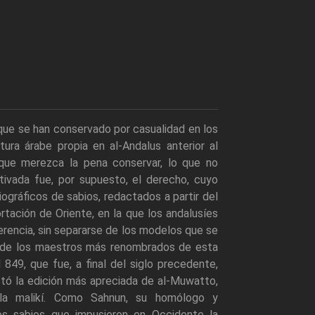
que se han conservado por casualidad en los
tura árabe propia en al-Andalus anterior al
que merezca la pena conservar, lo que no
ltivada fue, por supuesto, el derecho, cuyo
ográficos de sabios, redactados a partir del
ortación de Oriente, en la que los andalusíes
erencia, sin separarse de los modelos que se
Uno de los maestros más renombrados de esta
 849, que fue, a final del siglo precedente,
tó la edición más apreciada de al-Muwatto,
uela malikí. Como Sahnun, su homólogo y
los sabios que impusieron en Occidente la