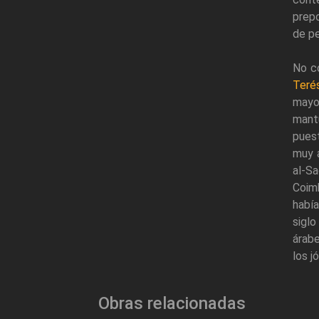
prepo
de p
No co
Teré
mayo
mant
pues
muy a
al-Sa
Coim
había
sigl
árabe
los j
Obras relacionadas