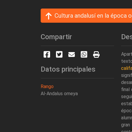
Cultura andalusí en la época
Compartir
Des
Apart
texto
Datos principales
calif
signi
desar
Rango
final
Al-Andalus omeya
segui
estab
época
alumn
gran
cont