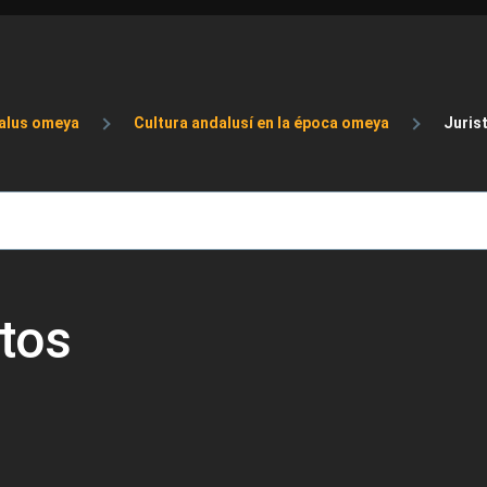
de ayuda a la navegación
alus omeya
Cultura andalusí en la época omeya
Jurist
atos