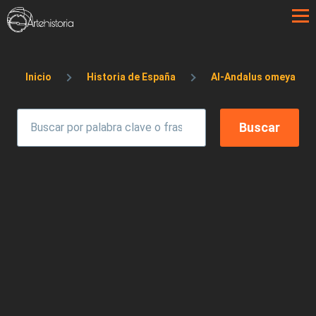
Pasar al contenido principal
Sobrescribir enlaces de ayuda a la 
Inicio
Historia de España
Al-Andalus omeya