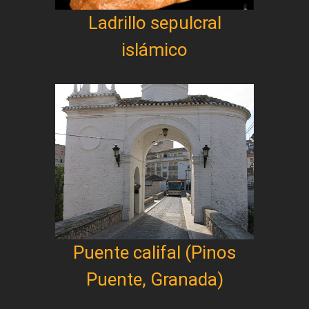
Ladrillo sepulcral
islámico
Puente califal (Pinos
Puente, Granada)