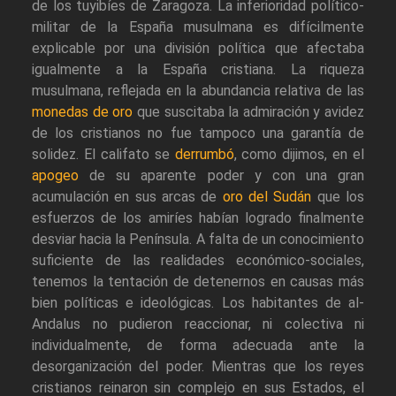
de los tuyibíes de Zaragoza. La inferioridad político-
militar de la España musulmana es difícilmente
explicable por una división política que afectaba
igualmente a la España cristiana. La riqueza
musulmana, reflejada en la abundancia relativa de las
monedas de oro
que suscitaba la admiración y avidez
de los cristianos no fue tampoco una garantía de
solidez. El califato se
derrumbó
, como dijimos, en el
apogeo
de su aparente poder y con una gran
acumulación en sus arcas de
oro del Sudán
que los
esfuerzos de los amiríes habían logrado finalmente
desviar hacia la Península. A falta de un conocimiento
suficiente de las realidades económico-sociales,
tenemos la tentación de detenernos en causas más
bien políticas e ideológicas. Los habitantes de al-
Andalus no pudieron reaccionar, ni colectiva ni
individualmente, de forma adecuada ante la
desorganización del poder. Mientras que los reyes
cristianos reinaron sin complejo en sus Estados, el