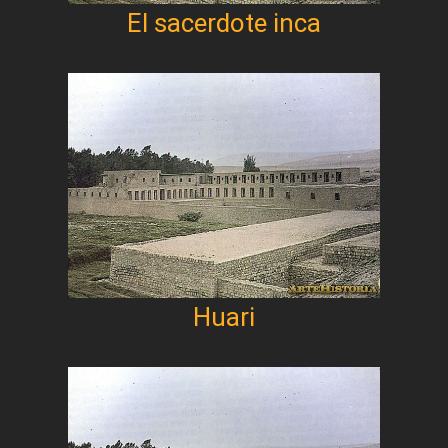
El sacerdote inca
Huari