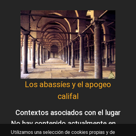
Los abassíes y el apogeo
califal
Contextos asociados con el lugar
No hay contenido actualmente en
Contextos relacionados con
Utilizamos una selección de cookies propias y de