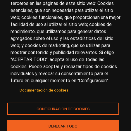
terceros en las páginas de este sitio web: Cookies
esenciales, que son necesarias para utilizar el sitio
Sobre artehistoria.com
web; cookies funcionales, que proporcionan una mejor
facilidad de uso al utilizar el sitio web; cookies de
Para ponerte en contacto con nosotros, escríbenos en
rendimiento, que utilizamos para generar datos
el formulario de
contacto
agregados sobre el uso y las estadísticas del sitio
Accesibilidad
Aviso Legal
Privacidad
web; y cookies de marketing, que se utilizan para
mostrar contenido y publicidad relevantes. Si elige
"ACEPTAR TODO", acepta el uso de todas las
cookies. Puede aceptar y rechazar tipos de cookies
© Copyright 2017.
arteHistoria
&
Toools, S.L
o sus
individuales y revocar su consentimiento para el
licenciantes son los propietarios de todos los derechos
futuro en cualquier momento en "Configuración".
de propiedad intelectual e industrial de:
Documentación de cookies
(a) este sitio web publicado bajo el dominio
artehistoria.com
(b) todo el material publicado en artehistoria.com
CONFIGURACIÓN DE COOKIES
(incluyendo, sin limitación, textos, imágenes, fotografías,
dibujos, música, marcas o logotipos, estructura y diseño
de la composición de cada una de las páginas
DENEGAR TODO
individuales que componen la totalidad del sitio,