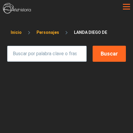
Pasar al contenido principal
Sobrescribir enlaces de ayuda a la 
Inicio
Personajes
LANDA DIEGO DE