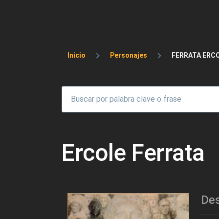
Sobrescribir enlaces 
Inicio
Personajes
FERRATA ERC
Ercole Ferrata
Des