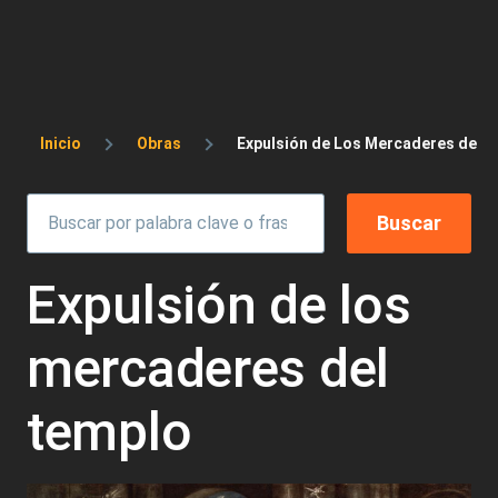
Sobrescribir enlaces de ayuda a la 
Inicio
Obras
Expulsión de Los Mercaderes del 
Expulsión de los
mercaderes del
templo