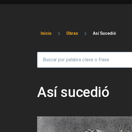
Sobrescribir enlaces 
Inicio
Obras
Así Sucedió
Así sucedió