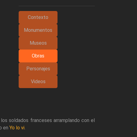
Contexto
Monumentos
Museos
Obras
Personajes
Videos
y los soldados franceses arramplando con el
mo en
Yo lo vi
.