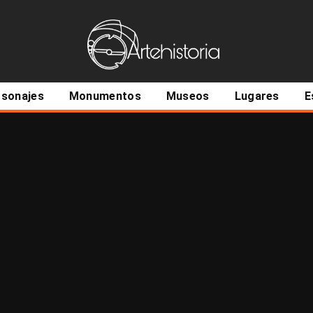
ncipal
rsonajes
Monumentos
Museos
Lugares
E