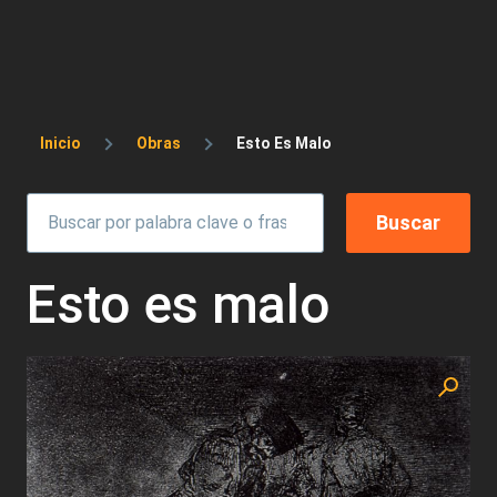
Sobrescribir enlaces de ayuda a la 
Inicio
Obras
Esto Es Malo
Esto es malo