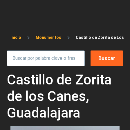
Sobrescribir enlaces de ayuda a la 
Inicio
Monumentos
Castillo de Zorita de Los C
Castillo de Zorita
de los Canes,
Guadalajara