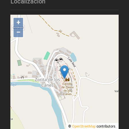
Localización
+
–
©
OpenStreetMap
contributors.