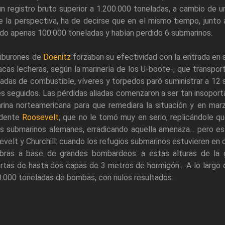
n registro bruto superior a 1.200.000 toneladas, a cambio de u
 la perspectiva, ha de decirse que en el mismo tiempo, junto a
do apenas 100.000 toneladas y habían perdido 6 submarinos.
tiburones de
Doenitz
forzaban su efectividad con la entrada en s
acas lecheras, según la marinería de los U-boote-, que transpo
adas de combustible, víveres y torpedos paró suministrar a 12
 seguidos. Las pérdidas aliadas comenzaron a ser tan insopor
rina norteamericana para que remediara la situación y en marz
idente
Roosevelt
, que no le tomó muy en serio, replicándole q
s submarinos alemanes, erradicando aquella amenaza... pero es
velt y Churchill: cuando los refugios submarinos estuvieren en c
obras a base de grandes bombardeos: a estas alturas de la 
rtas de hasta dos capas de 3 metros de hormigón... A lo largo
.000 toneladas de bombas, con nulos resultados.