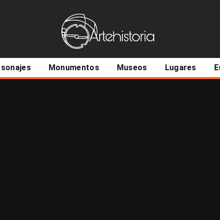
ncipal
rsonajes
Monumentos
Museos
Lugares
E