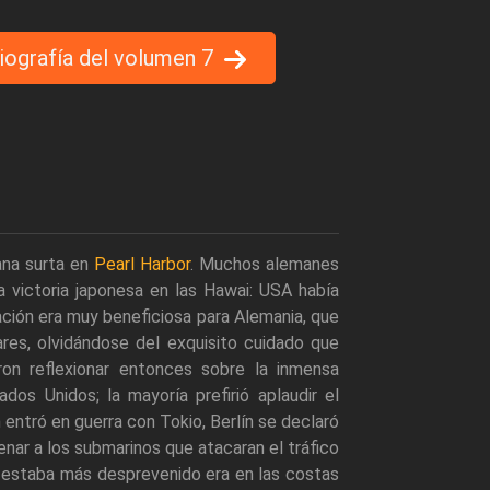
liografía del volumen 7
ana surta en
Pearl Harbor
. Muchos alemanes
la victoria japonesa en las Hawai: USA había
uación era muy beneficiosa para Alemania, que
res, olvidándose del exquisito cuidado que
on reflexionar entonces sobre la inmensa
dos Unidos; la mayoría prefirió aplaudir el
entró en guerra con Tokio, Berlín se declaró
nar a los submarinos que atacaran el tráfico
y estaba más desprevenido era en las costas