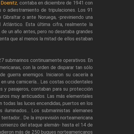
e
Doenitz
, contaba en diciembre de 1941 con
 o adiestramiento de tripulaciones. Los 91
 Gibraltar o ante Noruega, -previniendo una
 Atlántico. Esta última cifra, realmente la
 la de un año antes, pero no desataba grandes
nta que al menos la mitad de ellos estaban
s 27 submarinos continuamente operativos. En
ericanas, con la orden de disparar tan sólo
e guerra enemigos. Iniciaron su cacería a
n una carnicería... Las costas occidentales
s y pasajeros, contaban para su protección
gunos muy anticuados. Las más elementales
n todas las luces encendidas, puertos en los
 iluminados... Los submarinistas alemanes
tentador... De la imprevisión norteamericana
comienzo del ataque alemán- hasta el 14 de
hundieron más de 250 buques norteamericanos