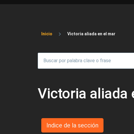
Sobrescribir enlaces 
Inicio
Victoria aliada en el mar
Victoria aliada
Indice de la sección