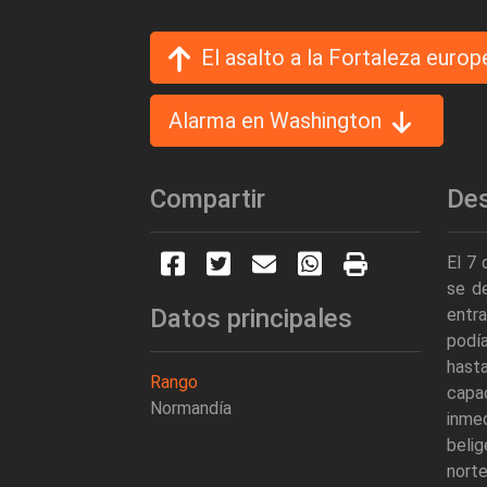
El asalto a la Fortaleza europ
Alarma en Washington
Compartir
Des
El 7 
se de
Datos principales
entra
podí
hast
Rango
capac
Normandía
inmed
belig
norte