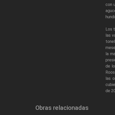
con u
aguce
hundi
Los 
las v
tonel
meses
la ma
pres
de lo
Roose
las 
cubie
de 20
Obras relacionadas