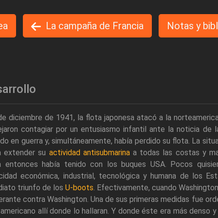
ea
La campaña de Francia
Notas y bib
arrollo
de diciembre de 1941, la flota japonesa atacó a la norteameric
jaron contagiar por un entusiasmo infantil ante la noticia de 
do en guerra y, simultáneamente, había perdido su flota. La sit
a extender su
actividad antisubmarina
a todas las costas y ma
a entonces había tenido con los buques USA. Pocos quisier
idad económica, industrial, tecnológica y humana de los Esta
iato triunfo de los
U-boots
. Efectivamente, cuando Washington 
erante contra Washington. Una de sus primeras medidas fue orde
americano allí donde lo hallaran. Y donde éste era más denso 