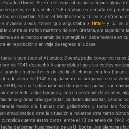
s Estados Unidos. El jefe del arma submarina alemana, almirant
sumergibles, de los cuales 158 estaban en período de pruebas
ntes se repartían: 23 en el Mediterráneo; 10 en el estrecho de
ble invasión aliada, temor que angustiaba a
Hitler
- y 55 en el
zable contra el tráfico marítimo de Gran Bretaña, era superior a
mismos en el mando alemán de sumergibles: debe tenerse en cue
re en reparación o en viaje de regreso a la base.
r tanto, y para todo el Atlántico, Doenitz podía contar con uno
mbre de 1941 despachó 5 sumergibles hacia las costas norteam
ra grandes mercantes y de eludir el choque con los buques d
dos de enero de 1942 y rápidamente su actuación se convirtió e
os EEUU, con un tráfico inmenso de materias primas, mercancía
una docena de viejos buques y con un centenar de aviones, al
as de seguridad eran ignoradas: ciudades iluminadas, paseos co
parecía medio día, buques con gallardetes y todos los focos
an emocionados ante la situación e inciertos ante tanto blanco 
n cumplida cuenta estos datos: entre el 13 de enero de 1942 -
 -fecha del primer hundimiento de un U- boote-, los alemanes 