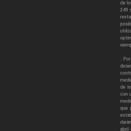
de lo
249 
resta
posi
utili
opti
siemp
.. Po
dicie
cont
media
de l
con 
medid
que 
estab
dará
abril