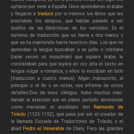
optaron por venir a España. Unos aprendieron el árabe
y llegaron a
traducir
por sí mismos los libros que les
prestaban los obispos, que habían pasado a ser
dueños de las bibliotecas de los vencidos. Es el
sistema de traducción que se llama a dos manos y
que se ha mantenido hasta nuestros días. Los que no
aprendían la lengua buscaban a un judío o cristiano
(raras veces un musulmán) que supiera árabe, le
contrataban para que leyera en voz alta el texto en
lengua vulgar o romance, y ellos lo escribían en latín
(traducción a cuatro manos). Algún manuscrito, al
principio o al fin o en notas, nos informa de estos
detalles.Dos de esos clérigos -hubo muchos más-
llaman la atención aun en pleno período almorávide
como mecenas: el arzobispo don
Raimundo de
Toledo
(1125-1152), que pasa por ser el creador de
la llamada Escuela de Traductores de Toledo, y el
abad
Pedro el Venerable
de Cluny. Pero las grandes