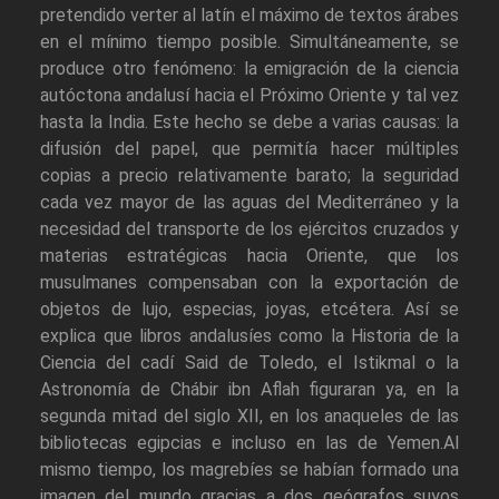
pretendido verter al latín el máximo de textos árabes
en el mínimo tiempo posible. Simultáneamente, se
produce otro fenómeno: la emigración de la ciencia
autóctona andalusí hacia el Próximo Oriente y tal vez
hasta la India. Este hecho se debe a varias causas: la
difusión del papel, que permitía hacer múltiples
copias a precio relativamente barato; la seguridad
cada vez mayor de las aguas del Mediterráneo y la
necesidad del transporte de los ejércitos cruzados y
materias estratégicas hacia Oriente, que los
musulmanes compensaban con la exportación de
objetos de lujo, especias, joyas, etcétera. Así se
explica que libros andalusíes como la Historia de la
Ciencia del cadí Said de Toledo, el Istikmal o la
Astronomía de Chábir ibn Aflah figuraran ya, en la
segunda mitad del siglo XII, en los anaqueles de las
bibliotecas egipcias e incluso en las de Yemen.Al
mismo tiempo, los magrebíes se habían formado una
imagen del mundo gracias a dos geógrafos suyos