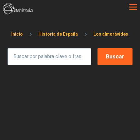
Pasar al contenido principal
Sobrescribir enlaces de ayuda a la 
Inicio
Historia de España
Los almorávides