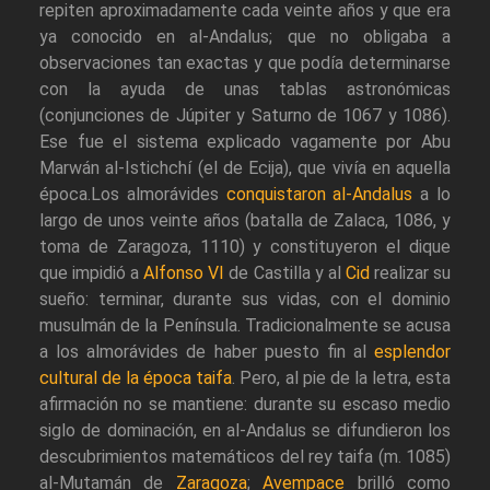
repiten aproximadamente cada veinte años y que era
ya conocido en al-Andalus; que no obligaba a
observaciones tan exactas y que podía determinarse
con la ayuda de unas tablas astronómicas
(conjunciones de Júpiter y Saturno de 1067 y 1086).
Ese fue el sistema explicado vagamente por Abu
Marwán al-Istichchí (el de Ecija), que vivía en aquella
época.Los almorávides
conquistaron al-Andalus
a lo
largo de unos veinte años (batalla de Zalaca, 1086, y
toma de Zaragoza, 1110) y constituyeron el dique
que impidió a
Alfonso VI
de Castilla y al
Cid
realizar su
sueño: terminar, durante sus vidas, con el dominio
musulmán de la Península. Tradicionalmente se acusa
a los almorávides de haber puesto fin al
esplendor
cultural de la época taifa
. Pero, al pie de la letra, esta
afirmación no se mantiene: durante su escaso medio
siglo de dominación, en al-Andalus se difundieron los
descubrimientos matemáticos del rey taifa (m. 1085)
al-Mutamán de
Zaragoza
;
Avempace
brilló como