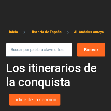
Sobrescribir enlaces de ayuda a la 
Inicio
Historia de España
Al-Andalus omeya
Los itinerarios de
la conquista
Indice de la sección