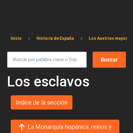
Sobrescribir enlaces de ayuda a la 
Inicio
Historia de España
Los Austrias mayores: C
Los esclavos
Indice de la sección
La Monarquía hispánica: reinos y