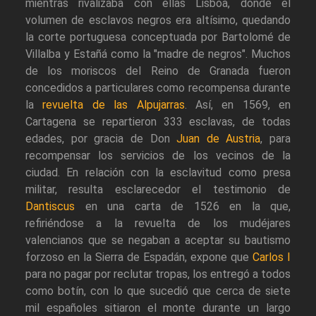
mientras rivalizaba con ellas Lisboa, donde el
volumen de esclavos negros era altísimo, quedando
la corte portuguesa conceptuada por Bartolomé de
Villalba y Estañá como la "madre de negros". Muchos
de los moriscos del Reino de Granada fueron
concedidos a particulares como recompensa durante
la
revuelta de las Alpujarras
. Así, en 1569, en
Cartagena se repartieron 333 esclavas, de todas
edades, por gracia de Don
Juan de Austria
, para
recompensar los servicios de los vecinos de la
ciudad. En relación con la esclavitud como presa
militar, resulta esclarecedor el testimonio de
Dantiscus
en una carta de 1526 en la que,
refiriéndose a la revuelta de los mudéjares
valencianos que se negaban a aceptar su bautismo
forzoso en la Sierra de Espadán, expone que
Carlos I
para no pagar por reclutar tropas, los entregó a todos
como botín, con lo que sucedió que cerca de siete
mil españoles sitiaron el monte durante un largo