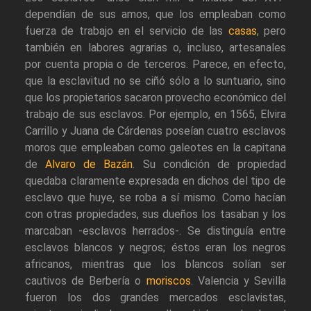
dependían de sus amos, que los empleaban como
fuerza de trabajo en el servicio de las
casas
, pero
también en labores agrarias o, incluso, artesanales
por cuenta propia o de terceros. Parece, en efecto,
que la esclavitud no se ciñó sólo a lo suntuario, sino
que los propietarios sacaron provecho económico del
trabajo de sus esclavos. Por ejemplo, en 1565, Elvira
Carrillo y Juana de Cárdenas poseían cuatro esclavos
moros que empleaban como galeotes en la capitana
de
Alvaro de Bazán
. Su condición de propiedad
quedaba claramente expresada en dichos del tipo de
esclavo que huye, se roba a sí mismo. Como hacían
con otras propiedades, sus dueños los tasaban y los
marcaban -esclavos herrados-. Se distinguía entre
esclavos blancos y negros; éstos eran los negros
africanos, mientras que los blancos solían ser
cautivos de Berbería o
moriscos
. Valencia y Sevilla
fueron los dos grandes mercados esclavistas,