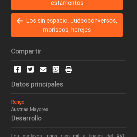
estamentos
Los sin espacio. Judeoconversos,
moriscos, herejes
Compartir
Datos principales
Rango
Austrias Mayores
Desarrollo
Los esclavos -unos cien mil a finales del XVI-