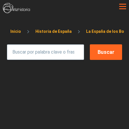
Pasar al contenido principal
Sobrescribir enlaces de ayuda a la 
Inicio
Historia de España
La España de los Bor