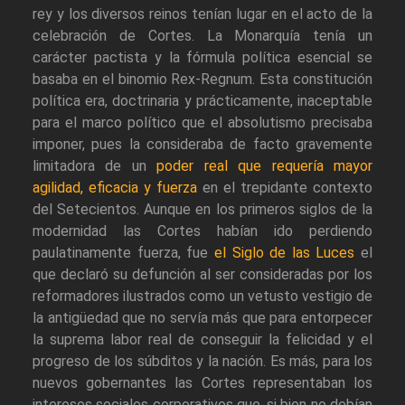
rey y los diversos reinos tenían lugar en el acto de la
celebración de Cortes. La Monarquía tenía un
carácter pactista y la fórmula política esencial se
basaba en el binomio Rex-Regnum. Esta constitución
política era, doctrinaria y prácticamente, inaceptable
para el marco político que el absolutismo precisaba
imponer, pues la consideraba de facto gravemente
limitadora de un
poder real que requería mayor
agilidad, eficacia y fuerza
en el trepidante contexto
del Setecientos. Aunque en los primeros siglos de la
modernidad las Cortes habían ido perdiendo
paulatinamente fuerza, fue
el Siglo de las Luces
el
que declaró su defunción al ser consideradas por los
reformadores ilustrados como un vetusto vestigio de
la antigüedad que no servía más que para entorpecer
la suprema labor real de conseguir la felicidad y el
progreso de los súbditos y la nación. Es más, para los
nuevos gobernantes las Cortes representaban los
intereses sociales corporativos que, si bien no debían