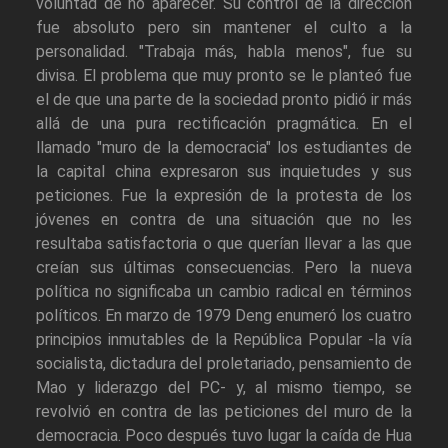
voluntad de no aparecer. Su control de la dirección
fue absoluto pero sin mantener el culto a la
personalidad. "Trabaja más, habla menos", fue su
divisa. El problema que muy pronto se le planteó fue
el de que una parte de la sociedad pronto pidió ir más
allá de una pura rectificación pragmática. En el
llamado "muro de la democracia" los estudiantes de
la capital china expresaron sus inquietudes y sus
peticiones. Fue la expresión de la protesta de los
jóvenes en contra de una situación que no les
resultaba satisfactoria o que querían llevar a las que
creían sus últimas consecuencias. Pero la nueva
política no significaba un cambio radical en términos
políticos. En marzo de 1979 Deng enumeró los cuatro
principios inmutables de la República Popular -la vía
socialista, dictadura del proletariado, pensamiento de
Mao y liderazgo del PC- y, al mismo tiempo, se
revolvió en contra de las peticiones del muro de la
democracia. Poco después tuvo lugar la caída de Hua