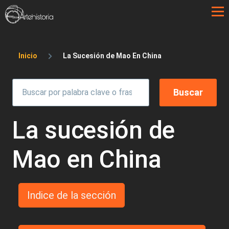
Pasar al contenido principal
Sobrescribir enlaces de ayuda a la 
Inicio
La Sucesión de Mao En China
La sucesión de
Mao en China
Indice de la sección