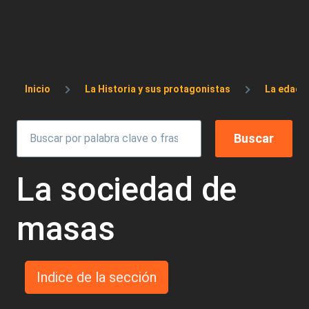
Sobrescribir enlaces de ayuda a la 
Inicio
La Historia y sus protagonistas
La edad 
La sociedad de
masas
Indice de la sección