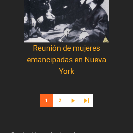
Reunión de mujeres
emancipadas en Nueva
York
Paginación
1
2
Página actual
Página
Siguiente página
Última página