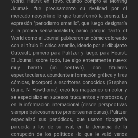
World; Hearst en 1895, cuando compró el Morning
Journal-, fue precisamente su rivalidad por el
mercado neoyorkino lo que transformó la prensa. La
expresión "periodismo amarillo", que luego designaría
a la prensa sensacionalista, nació porque tanto el
World como el Journal publicaron un cómic coloreado
con el título El chico amarillo, ideado por el dibujante
Outcault, primero para Pulitzer y luego, para Hearst.
El Journal, sobre todo, fue algo enteramente nuevo:
muy barato (un centavo), con titulares
espectaculares, abundante información gráfica y tiras
cómicas, incorporó a escritores conocidos (Stephen
Crane, N. Hawthorne), creó los magazines en color y
se especializó en sucesos truculentos y morbosos, y
en la información internacional (desde perspectivas
siempre belicosamente pronorteamericanas). Pulitzer
especializó sus periódicos, que usaron tipografía
parecida a los de su rival, en la denuncia de la
corrupción de los políticos -lo que le valió varios