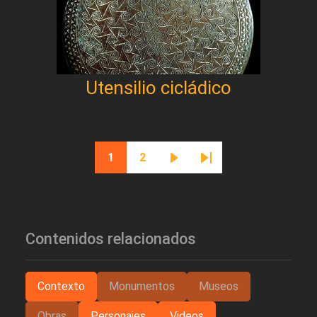
Utensilio cicládico
Paginación
1
2
Página actual
Página
Siguiente página
Última página
Contenidos relacionados
Contexto
Monumentos
Museos
Obras
Personajes
Videos