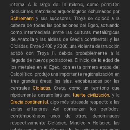
interna. A lo largo del III milenio, como permiten
deducir los materiales arqueológicos exhumados por
Schliemann
y sus sucesores, Troya se colocó a la
cabeza de todas las poblaciones del Egeo, actuando
como intermediaria entre las culturas metalúrgicas
de Anatolia y las aldeas de Grecia continental y las
Cícladas. Entre 2400 y 2300, una violenta destrucción
acabó con Troya II, debida probablemente a la
llegada de nuevos pobladores. El inicio de la edad de
los metales en el Egeo, con esta primera etapa del
Calcolítico, produjo una importante regionalización en
tres grandes áreas: las islas, encabezadas por las
centrales
Cícladas
, Creta, como un territorio que
rápidamente desarrollará una
fuerte civilización
, y la
Grecia continental
, algo más atrasada respecto a las
zonas anteriores. Así comienzan los períodos,
contemporáneos unos de otros, denominados
respectivamente Cicládico, Minoico y Heládico; las
subdivisiones cronológicas de los mismos coinciden