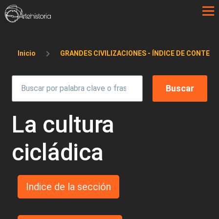
Pasar al contenido principal
Sobrescribir enlaces de ayuda a la 
Inicio
GRANDES CIVILIZACIONES - ÍNDICE DE CONTEN
La cultura
cicládica
Indice de la sección