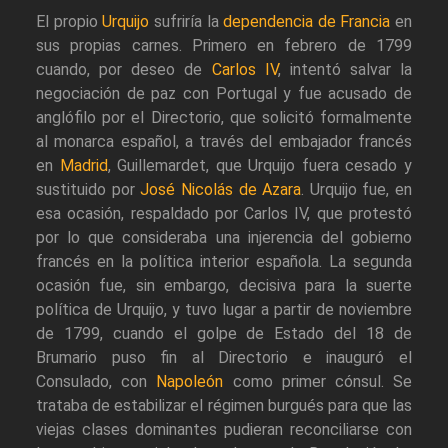
El propio
Urquijo
sufriría la
dependencia de Francia
en
sus propias carnes. Primero en febrero de 1799
cuando, por deseo de
Carlos IV
, intentó salvar la
negociación de paz con Portugal y fue acusado de
anglófilo por el Directorio, que solicitó formalmente
al monarca español, a través del embajador francés
en
Madrid
, Guillemardet, que Urquijo fuera cesado y
sustituido por
José Nicolás de Azara
. Urquijo fue, en
esa ocasión, respaldado por Carlos IV, que protestó
por lo que consideraba una injerencia del gobierno
francés en la política interior española. La segunda
ocasión fue, sin embargo, decisiva para la suerte
política de Urquijo, y tuvo lugar a partir de noviembre
de 1799, cuando el golpe de Estado del 18 de
Brumario puso fin al Directorio e inauguró el
Consulado, con
Napoleón
como primer cónsul. Se
trataba de estabilizar el régimen burgués para que las
viejas clases dominantes pudieran reconciliarse con