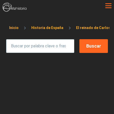
Pasar al contenido principal
Sobrescribir enlaces de ayuda a la 
Inicio
Historia de España
El reinado de Carlos I