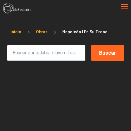
Pasar al contenido principal
Sobrescribir enlaces de ayuda a la 
Inicio
Obras
Napoleón I En Su Trono