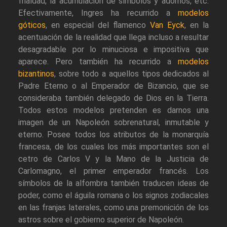
frialdad, la acumulación de símbolos y adornos, etc.
Efectivamente, Ingres ha recurrido a
modelos
góticos
, en especial del flamenco
Van Eyck
, en la
acentuación de la realidad que llega incluso a resultar
desagradable por lo minuciosa e impositiva que
aparece. Pero también ha recurrido a
modelos
bizantinos
, sobre todo a aquellos tipos dedicados al
Padre Eterno o al Emperador de Bizancio, que se
consideraba también delegado de Dios en la Tierra.
Todos estos modelos pretenden es darnos una
imagen de un Napoleón sobrenatural, inmutable y
eterno. Posee todos los atributos de la monarquía
francesa, de los cuales los más importantes son el
cetro de Carlos V y la Mano de la Justicia de
Carlomagno, el primer emperador francés. Los
símbolos de la alfombra también traducen ideas de
poder, como el águila romana o los signos zodiacales
en las franjas laterales, como una premonición de los
astros sobre el gobierno superior de Napoleón.