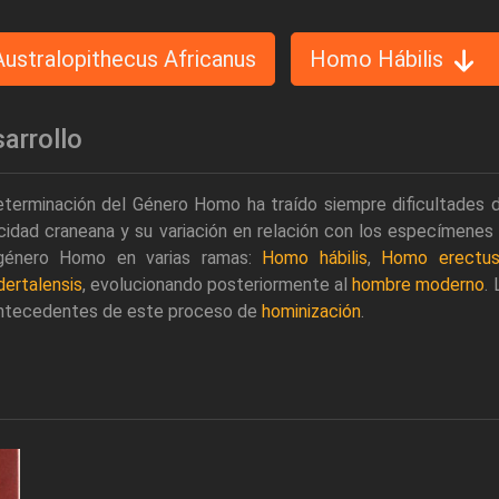
Australopithecus Africanus
Homo Hábilis
arrollo
terminación del Género Homo ha traído siempre dificultades deb
idad craneana y su variación en relación con los especímenes
género Homo en varias ramas:
Homo hábilis
,
Homo erectu
ertalensis
, evolucionando posteriormente al
hombre moderno
.
antecedentes de este proceso de
hominización
.