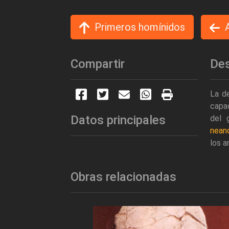
Primeros homínidos
Compartir
Des
La de
capac
Datos principales
del 
neand
los 
Obras relacionadas