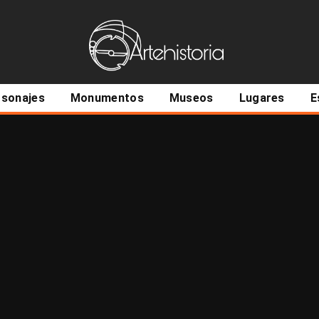
ncipal
rsonajes
Monumentos
Museos
Lugares
E