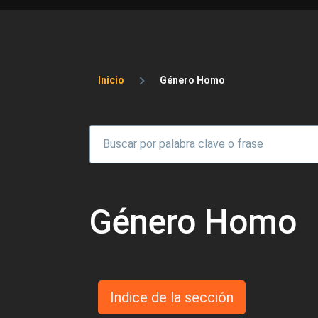
Sobrescribir enlaces 
Inicio
Género Homo
Género Homo
Indice de la sección