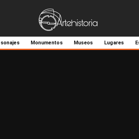
ncipal
rsonajes
Monumentos
Museos
Lugares
E