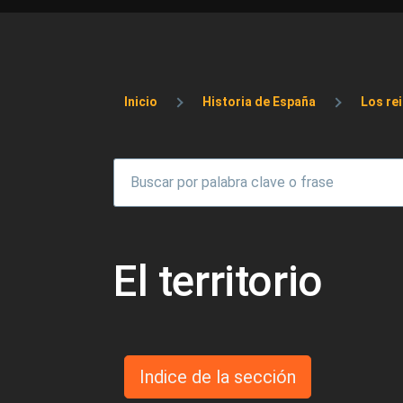
Sobrescribir enlaces 
Inicio
Historia de España
Los re
El territorio
Indice de la sección