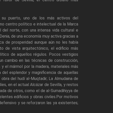
e su puerto, uno de los más activos del
o centro político e intelectual de la Marca
l del norte, con una intensa vida cultural e
y Denia, de una economía muy activa gracias a
ca de prosperidad aunque aún no les había
 de vista arquitectónico, el edificio más
lítico de aquellos régulos. Pocos vestigios
 un cambio en las técnicas de construcción,
iza y el mármol por la madera, materiales más
 del esplendor y magnificencia de aquellas
, obra del hudí al-Muqtadir; La Almudaina de
es, en el actual Alcázar de Sevilla, y restos
ada de otros, como el de al-Sumadihiyya de
lentes edificios y obras civiles.Por motivos
defensivo y se reforzaron las ya existentes;