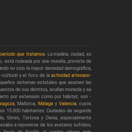
período que tratamos
. La madina, ciudad, es
o, está rodeada por una muralla, provista de
lando no sólo la mayor densidad demográfica,
o-cultural y el foco de la
actividad artesano-
pequeños sistemas estatales que asumen las
mpuestos de sus distritos, acuñan moneda y se
tanto por extensión como por hábitat, son -
aragoza
, Mallorca,
Málaga
y
Valencia
, cuyos
 los 15.000 habitantes. Ciudades de segundo
da, Silves, Tortosa y Denia, especialmente
ezaba a reponerse de los avatares sufridos,
 favor de Sevilla, el centro urbano más