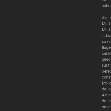
sobre
Alme
Medit
Medi
indus
su r
lleg
carac
queda
susti
pere
cons
Mallo
del 
Almer
de se
prueb