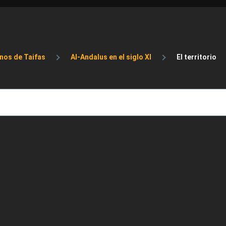
de ayuda a la navegación
inos de Taifas
Al-Andalus en el siglo XI
El territorio