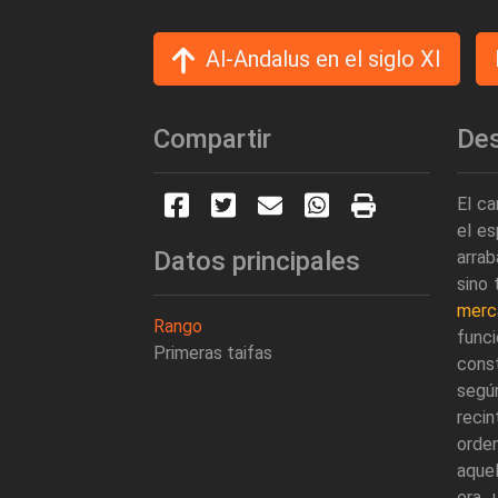
Al-Andalus en el siglo XI
Compartir
Des
El ca
el es
Datos principales
arrab
sino 
merca
Rango
funci
Primeras taifas
const
seg
recin
orde
aque
era 