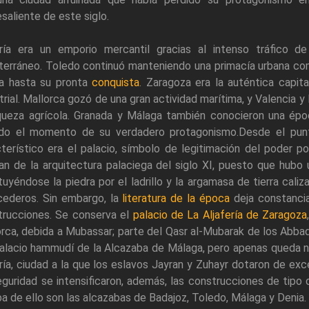
saliente de este siglo.
ría era un emporio mercantil gracias al intenso tráfico d
erráneo. Toledo continuó manteniendo una primacía urbana com
a hasta su pronta
conquista
. Zaragoza era la auténtica capita
trial. Mallorca gozó de una gran actividad marítima, y Valencia 
iqueza agrícola. Granada y Málaga también conocieron una épo
ado el momento de su verdadero protagonismo.Desde el punto
terístico era el palacio, símbolo de legitimación del poder po
n de la arquitectura palaciega del siglo XI, puesto que hubo
tuyéndose la piedra por el ladrillo y la argamasa de tierra cal
cederos. Sin embargo, la
literatura de la época
deja constancia
trucciones. Se conserva el
palacio de La Aljafería de Zaragoza
rca, debida a Mubassar; parte del Qasr al-Mubarak de los Abbadí
palacio hammudí de la Alcazaba de Málaga, pero apenas queda n
ía, ciudad a la que los eslavos Jayran y Zuhayr dotaron de exce
guridad se intensificaron, además, las construcciones de tipo 
a de ello son las alcazabas de Badajoz, Toledo, Málaga y Denia.