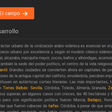
El campo
arrollo
rácter urbano de la civilización arabo-islámica es esencial en el
pacio urbano por excelencia y, según el modelo clásico islámic
al, alcazaba, mezquita mayor, zocos, baños y alhóndigas, acumu
también la sede del poder político, el centro de la vida religios
ntil
. Grandes ciudades se convierten ahora en capitales de 
ones de la antigua capital del califato, emulándola; perciben i
ituyen en auténticas cortes literarias. Las más importantes, 
ún
Torres Balbás
-
Sevilla
, Córdoba, Toledo, Almería, Granada,
Z
tos superan, en algunos casos con creces, las 40 hectáreas y
n pero con significación política fueron Murcia,
Badajoz
, Ron
llas que fueron cabezas de
taifas
. Córdoba, a pesar de que emp
una ciudad arruinada que había perdido su protagonismo en