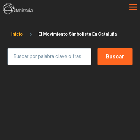
Pasar al contenido principal
Sobrescribir enlaces de ayuda a la 
Inicio
El Movimiento Simbolista En Cataluña