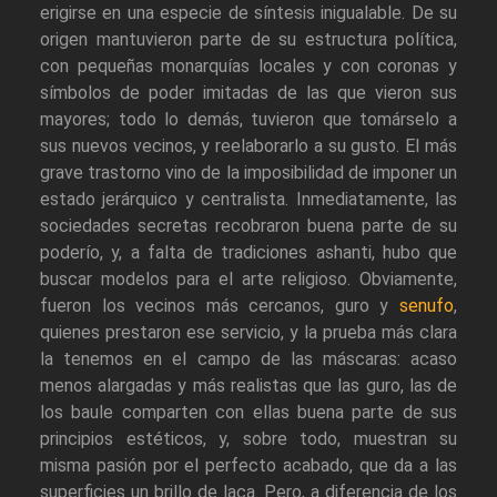
erigirse en una especie de síntesis inigualable. De su
origen mantuvieron parte de su estructura política,
con pequeñas monarquías locales y con coronas y
símbolos de poder imitadas de las que vieron sus
mayores; todo lo demás, tuvieron que tomárselo a
sus nuevos vecinos, y reelaborarlo a su gusto. El más
grave trastorno vino de la imposibilidad de imponer un
estado jerárquico y centralista. Inmediatamente, las
sociedades secretas recobraron buena parte de su
poderío, y, a falta de tradiciones ashanti, hubo que
buscar modelos para el arte religioso. Obviamente,
fueron los vecinos más cercanos, guro y
senufo
,
quienes prestaron ese servicio, y la prueba más clara
la tenemos en el campo de las máscaras: acaso
menos alargadas y más realistas que las guro, las de
los baule comparten con ellas buena parte de sus
principios estéticos, y, sobre todo, muestran su
misma pasión por el perfecto acabado, que da a las
superficies un brillo de laca. Pero, a diferencia de los