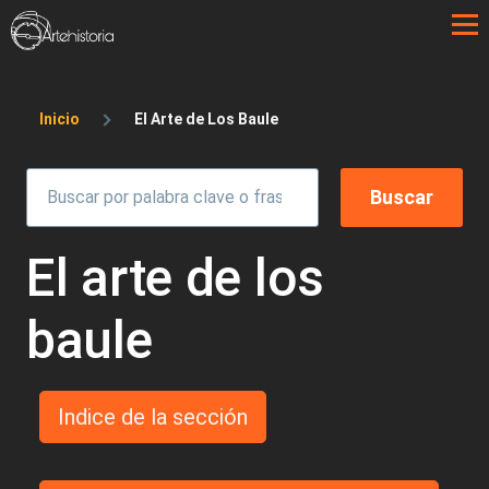
Pasar al contenido principal
Sobrescribir enlaces de ayuda a la 
Inicio
El Arte de Los Baule
El arte de los
baule
Indice de la sección