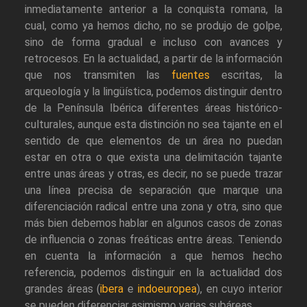
inmediatamente anterior a la conquista romana, la
cual, como ya hemos dicho, no se produjo de golpe,
sino de forma gradual e incluso con avances y
retrocesos. En la actualidad, a partir de la información
que nos transmiten las
fuentes
escritas, la
arqueología y la lingüística, podemos distinguir dentro
de la Península Ibérica diferentes áreas histórico-
culturales, aunque esta distinción no sea tajante en el
sentido de que elementos de un área no puedan
estar en otra o que exista una delimitación tajante
entre unas áreas y otras, es decir, no se puede trazar
una línea precisa de separación que marque una
diferenciación radical entre una zona y otra, sino que
más bien debemos hablar en algunos casos de zonas
de influencia o zonas freáticas entre áreas. Teniendo
en cuenta la información a que hemos hecho
referencia, podemos distinguir en la actualidad dos
grandes áreas (
ibera
e
indoeuropea
), en cuyo interior
se pueden diferenciar asimismo varias subáreas.