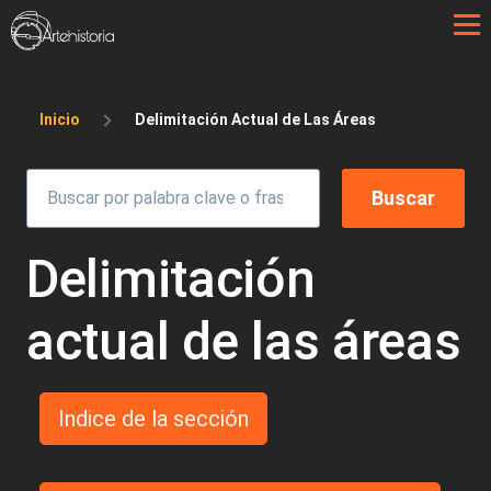
Pasar al contenido principal
Sobrescribir enlaces de ayuda a la 
Inicio
Delimitación Actual de Las Áreas
Delimitación
actual de las áreas
Indice de la sección