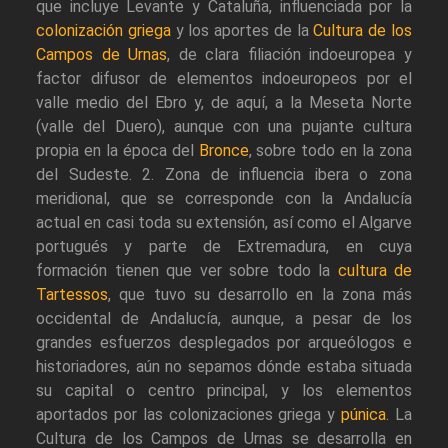
que incluye Levante y Cataluña, influenciada por la
colonización griega
y los aportes de la
Cultura de los
Campos de Urnas
, de clara filiación indoeuropea y
factor difusor de elementos indoeuropeos por el
valle medio del Ebro y, de aquí, a la Meseta Norte
(valle del Duero), aunque con una pujante cultura
propia en la época del
Bronce
, sobre todo en la zona
del Sudeste. 2. Zona de influencia ibera o zona
meridional, que se corresponde con la Andalucía
actual en casi toda su extensión, así como el Algarve
portugués y parte de Extremadura, en cuya
formación tienen que ver sobre todo la
cultura de
Tartessos
, que tuvo su desarrollo en la zona más
occidental de Andalucía, aunque, a pesar de los
grandes esfuerzos desplegados por arqueólogos e
historiadores, aún no sepamos dónde estaba situada
su capital o centro principal, y los elementos
aportados por las colonizaciones griega y
púnica
. La
Cultura de los Campos de Urnas se desarrolla en