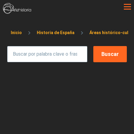
Pasar al contenido principal
Sobrescribir enlaces de ayuda a la 
Inicio
Historia de España
Áreas histórico-cultur