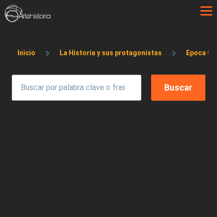
Pasar al contenido principal
Sobrescribir enlaces de ayuda a la 
Inicio
La Historia y sus protagonistas
Epoca Os