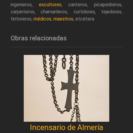
ingenieros,
escultores
, canteros, picapedreros,
carpinteros, chamarileros, curtidores, tejedores,
tintoreros,
médicos
,
maestros
, etcétera.
Obras relacionadas
Incensario de Almería