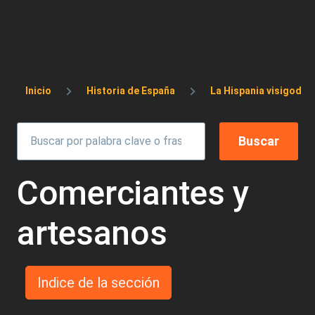
Sobrescribir enlaces de ayuda a la 
Inicio
Historia de España
La Hispania visigoda
Comerciantes y
artesanos
Indice de la sección