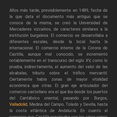
Años más tarde, previsiblemente en 1489, fecha de
la que data el documento más antiguo que se
conoce de la misma, se creó la Universidad de
Mercaderes vizcaínos, de caracteres similares a la
institución burgalesa. El comercio se desarrollaba a
diferentes escalas, desde la local hasta la
internacional. El comercio interno de la Corona de
Castilla, aunque mal conocido, se incrementó
notablemente en el transcurso del siglo XV, como lo
prueba, indirectamente, el aumento del valor de las
alcabalas, tributo sobre el tráfico mercantil.
Ciertamente había zonas de mayor vitalidad
económica que otras. El gran eje articulador del
comercio castellano era el que iba desde los puertos
del Cantábrico oriental, pasando por Burgos,
Valladolid
, Medina del Campo, Toledo y Sevilla, hasta
la costa atlántica de Andalucía. En cuanto al
comercio que Castilla practicaba con los otros reinos