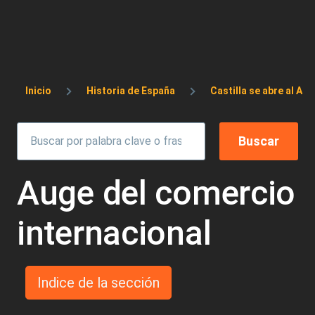
Sobrescribir enlaces de ayuda a la 
Inicio
Historia de España
Castilla se abre al Atl
Auge del comercio
internacional
Indice de la sección