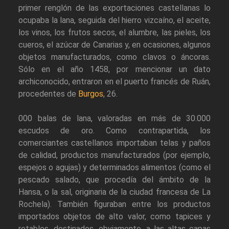
primer renglón de las exportaciones castellanas lo
ocupaba la lana, seguida del hierro vizcaíno, el aceite,
los vinos, los frutos secos, el alumbre, las pieles, los
cueros, el azúcar de Canarias y, en ocasiones, algunos
objetos manufacturados, como clavos o áncoras.
Sólo en el año 1458, por mencionar un dato
archiconocido, entraron en el puerto francés de Ruán,
procedentes de
Burgos
, 26.
000 balas de lana, valoradas en más de 30.000
escudos de oro. Como contrapartida, los
comerciantes castellanos importaban telas y paños
de calidad, productos manufacturados (por ejemplo,
espejos o agujas) y determinados alimentos (como el
pescado salado, que procedía del ámbito de la
Hansa, o la sal, originaria de la ciudad francesa de La
Rochela). También figuraban entre los productos
importados objetos de alto valor, como tapices y
retablos, destinados, obviamente, a las altas capas