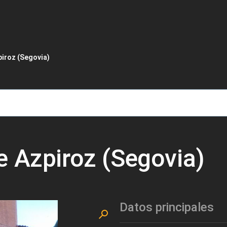
de ayuda a la navegación
iroz (Segovia)
e Azpiroz (Segovia)
Datos principales