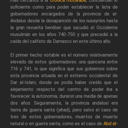
más cercanos a la
Crónica mozárabe
, concuerdan lo
suficiente como para poder establecer la lista de
gobernadores encargados de la provincia de al-
Andalus desde la desaparición de los nusayríes hasta
la gran revuelta beréber que sacudió el Occidente
musulmán en los años 740-750 y que precedió a la
caída del califato de Damasco en este último año.
El primer hecho notable es el número relativamente
elevado de estos gobernadores: una quincena entre
716 y 741, lo que significa que sus gobiernos sobre
esta provincia situada en el extremo occidental de
Dar al-Islam, donde se podía haber creído que el
alejamiento respecto del centro de poder iba a
favorecer la autonomía, duraron una media de apenas
dos años. Seguramente, la provincia andalusí era
tierra de guerra santa (yihad), pero salvo el caso de
tres de estos gobernadores, muertos de muerte
natural o en guerra santa, como es el caso de
Abd al-