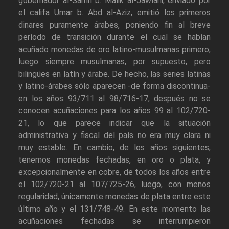
gobernador al-Samh b. Malik al-Jawlani, enviado por
el califa Umar b. Abd al-Aziz, emitió los primeros
dinares puramente árabes, poniendo fin al breve
período de transición durante el cual se habían
acuñado monedas de oro latino-musulmanas primero,
luego siempre musulmanas, por supuesto, pero
bilingües en latín y árabe. De hecho, las series latinas
y latino-árabes sólo aparecen -de forma discontinua-
en los años 93/711 al 98/716-17; después no se
conocen acuñaciones para los años 99 al 102/720-
21, lo que parece indicar que la situación
administrativa y fiscal del país no era muy clara ni
muy estable. En cambio, de los años siguientes,
tenemos monedas fechadas, en oro o plata, y
excepcionalmente en cobre, de todos los años entre
el 102/720-21 al 107/725-26, luego, con menos
regularidad, únicamente monedas de plata entre este
último año y el 131/748-49. En este momento las
acuñaciones fechadas se interrumpieron