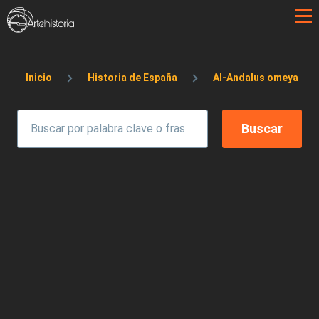
Pasar al contenido principal
Sobrescribir enlaces de ayuda a la 
Inicio
Historia de España
Al-Andalus omeya