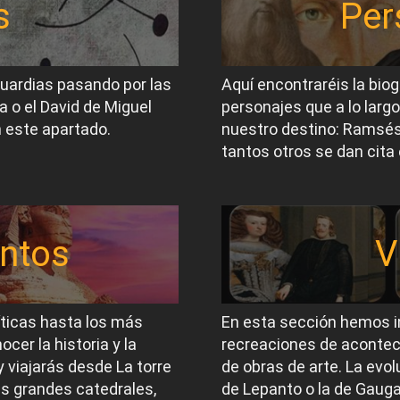
s
Per
guardias pasando por las
Aquí encontraréis la biog
a o el David de Miguel
personajes que a lo largo
 este apartado.
nuestro destino: Ramsés I
tantos otros se dan cita 
ntos
V
íticas hasta los más
En esta sección hemos i
er la historia y la
recreaciones de acontec
 viajarás desde La torre
de obras de arte. La evol
las grandes catedrales,
de Lepanto o la de Gauga