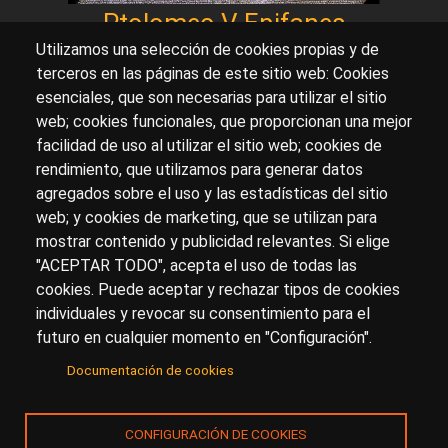
Ptolomeo V Epifanes
Utilizamos una selección de cookies propias y de
terceros en las páginas de este sitio web: Cookies
esenciales, que son necesarias para utilizar el sitio
Sobre artehistoria.com
web; cookies funcionales, que proporcionan una mejor
facilidad de uso al utilizar el sitio web; cookies de
Para ponerte en contacto con nosotros, escríbenos en
rendimiento, que utilizamos para generar datos
el formulario de
contacto
agregados sobre el uso y las estadísticas del sitio
Accesibilidad
Aviso Legal
Privacidad
web; y cookies de marketing, que se utilizan para
mostrar contenido y publicidad relevantes. Si elige
"ACEPTAR TODO", acepta el uso de todas las
cookies. Puede aceptar y rechazar tipos de cookies
© Copyright 2017.
arteHistoria
&
Toools, S.L
o sus
individuales y revocar su consentimiento para el
licenciantes son los propietarios de todos los derechos
futuro en cualquier momento en "Configuración".
de propiedad intelectual e industrial de:
Documentación de cookies
(a) este sitio web publicado bajo el dominio
artehistoria.com
(b) todo el material publicado en artehistoria.com
CONFIGURACIÓN DE COOKIES
(incluyendo, sin limitación, textos, imágenes, fotografías,