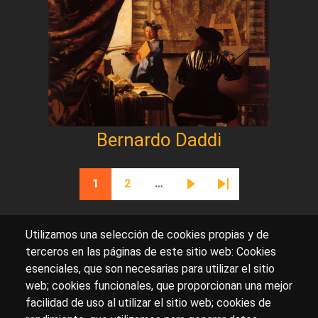
Bernardo Daddi
Paginación
1
2
…
Página actual
Página
Siguiente página
Última página
Utilizamos una selección de cookies propias y de
terceros en las páginas de este sitio web: Cookies
esenciales, que son necesarias para utilizar el sitio
Sobre artehistoria.com
web; cookies funcionales, que proporcionan una mejor
facilidad de uso al utilizar el sitio web; cookies de
Para ponerte en contacto con nosotros, escríbenos en