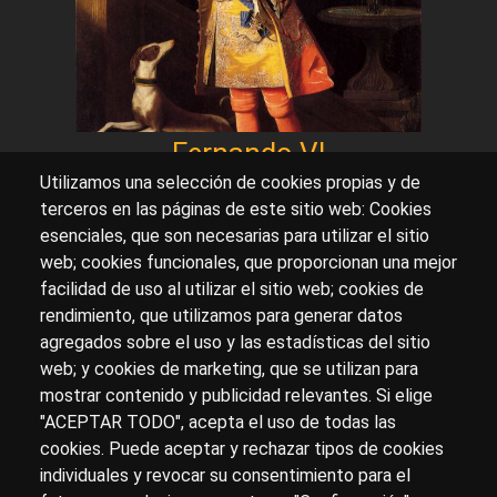
Fernando VI
Utilizamos una selección de cookies propias y de
terceros en las páginas de este sitio web: Cookies
esenciales, que son necesarias para utilizar el sitio
Sobre artehistoria.com
web; cookies funcionales, que proporcionan una mejor
facilidad de uso al utilizar el sitio web; cookies de
Para ponerte en contacto con nosotros, escríbenos en
rendimiento, que utilizamos para generar datos
el formulario de
contacto
agregados sobre el uso y las estadísticas del sitio
Accesibilidad
Aviso Legal
Privacidad
web; y cookies de marketing, que se utilizan para
mostrar contenido y publicidad relevantes. Si elige
"ACEPTAR TODO", acepta el uso de todas las
cookies. Puede aceptar y rechazar tipos de cookies
© Copyright 2017.
arteHistoria
&
Toools, S.L
o sus
individuales y revocar su consentimiento para el
licenciantes son los propietarios de todos los derechos