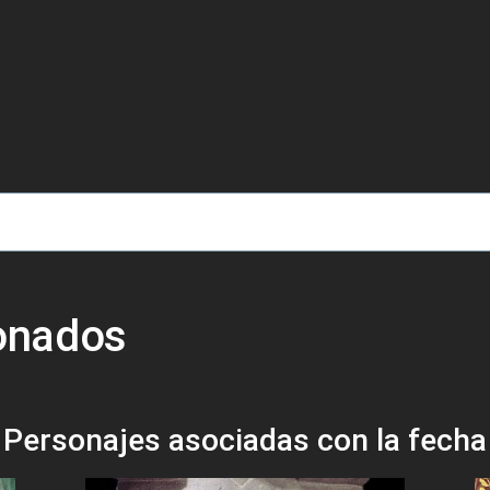
de ayuda a la navegación
ionados
Personajes asociadas con la fecha