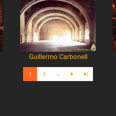
Guillermo Carbonell
1
2
…
Página actual
Página
Siguiente página
Última página