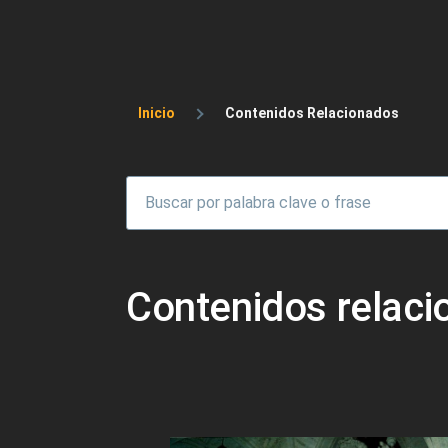
Sobrescribir enlaces 
Inicio
Contenidos Relacionados
Contenidos relac