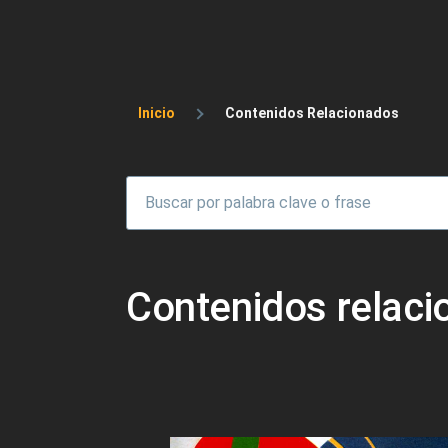
Sobrescribir enlaces 
Inicio
Contenidos Relacionados
Contenidos relac