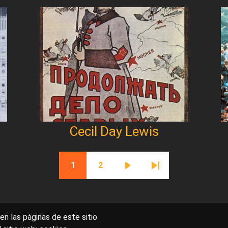
Cecil Day Lewis
1
2
Página actual
Página
Siguiente página
Última página
en las páginas de este sitio