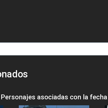
de ayuda a la navegación
ionados
Personajes asociadas con la fecha