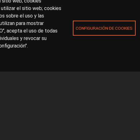
l sitio web; cookies
utilizar el sitio web; cookies
s sobre el uso y las
utilizan para mostrar
CONFIGURACIÓN DE COOKIES
O", acepta el uso de todas
ividuales y revocar su
nfiguración".
Accesibilidad
Avis
benos en el formulario de